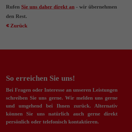
+44 1234 567 890
Rufen
Sie uns daher direkt an
- wir übernehmen
den Rest.
Drop us a line
Zurück
info@yourdomain.com
About us
Lorem ipsum dolor sit amet, consectetuer
adipiscing elit.
So erreichen Sie uns!
Aenean commodo ligula eget dolor. Aenean
massa. Cum sociis natoque penatibus et magnis
Bei Fragen oder Interesse an unseren Leistungen
dis parturient montes, nascetur ridiculus mus.
schreiben Sie uns gerne. Wir melden uns gerne
Donec quam felis, ultricies nec.
und umgehend bei Ihnen zurück. Alternativ
können Sie uns natürlich auch gerne direkt
persönlich oder telefonisch kontaktieren.