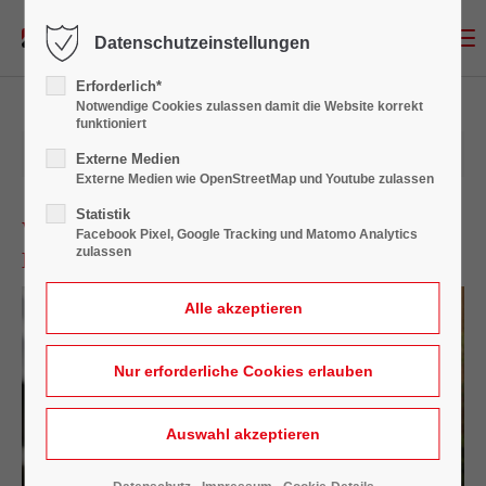
Menu
Datenschutzeinstellungen
Login
Erforderlich*
Benutzername
Notwendige Cookies zulassen damit die Website korrekt
funktioniert
09.12.2019 13:18
Externe Medien
Externe Medien wie OpenStreetMap und Youtube zulassen
Passwort
Statistik
Wir reinigen Verschmutze Dächer und
Facebook Pixel, Google Tracking und Matomo Analytics
zulassen
Dachrinnen!
Anmelden
Register
|
Lost your password?
Support
Lorem ipsum dolor sit amet: