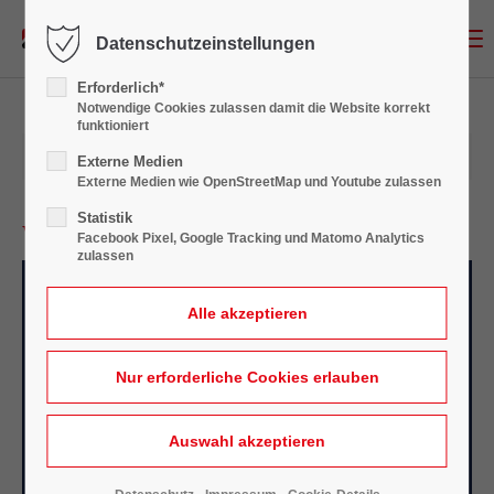
Menu
Datenschutzeinstellungen
Login
Erforderlich*
Benutzername
Notwendige Cookies zulassen damit die Website korrekt
funktioniert
23.12.2022 13:38
Externe Medien
Externe Medien wie OpenStreetMap und Youtube zulassen
Passwort
Statistik
Weihnachts- und Neujahrsgruß
Facebook Pixel, Google Tracking und Matomo Analytics
zulassen
Anmelden
Register
|
Lost your password?
Support
Lorem ipsum dolor sit amet: