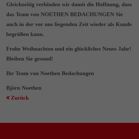
+44 1234 567 890
Gleichzeitig verbinden wir damit die Hoffnung, dass
das Team von NOETHEN BEDACHUNGEN Sie
Drop us a line
auch in der vor uns liegenden Zeit wieder als Kunde
info@yourdomain.com
begrüßen kann.
About us
Frohe Weihnachten und ein glückliches Neues Jahr!
Bleiben Sie gesund!
Lorem ipsum dolor sit amet, consectetuer
adipiscing elit.
Ihr Team von Noethen Bedachungen
Aenean commodo ligula eget dolor. Aenean
Björn Noethen
massa. Cum sociis natoque penatibus et magnis
dis parturient montes, nascetur ridiculus mus.
Zurück
Donec quam felis, ultricies nec.