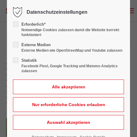
Menu
Datenschutzeinstellungen
Login
Erforderlich*
Benutzername
Notwendige Cookies zulassen damit die Website korrekt
funktioniert
08.08.2024 11:48
Externe Medien
Externe Medien wie OpenStreetMap und Youtube zulassen
Passwort
Statistik
Neubau auf dem Eibenweg in
Facebook Pixel, Google Tracking und Matomo Analytics
zulassen
Rheda-Wiedenbrück:
Fortschritte bei unserem neuen
Anmelden
Firmensitz
Register
|
Lost your password?
Support
Lorem ipsum dolor sit amet: