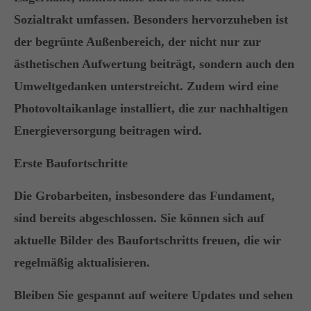
+44 1234 567 890
Sozialtrakt umfassen. Besonders hervorzuheben ist
der begrünte Außenbereich, der nicht nur zur
Drop us a line
ästhetischen Aufwertung beiträgt, sondern auch den
info@yourdomain.com
Umweltgedanken unterstreicht. Zudem wird eine
About us
Photovoltaikanlage installiert, die zur nachhaltigen
Energieversorgung beitragen wird.
Lorem ipsum dolor sit amet, consectetuer
adipiscing elit.
Erste Baufortschritte
Aenean commodo ligula eget dolor. Aenean
Die Grobarbeiten, insbesondere das Fundament,
massa. Cum sociis natoque penatibus et magnis
sind bereits abgeschlossen. Sie können sich auf
dis parturient montes, nascetur ridiculus mus.
Donec quam felis, ultricies nec.
aktuelle Bilder des Baufortschritts freuen, die wir
regelmäßig aktualisieren.
Bleiben Sie gespannt auf weitere Updates und sehen