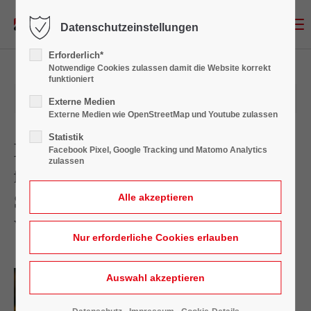
Menu
Datenschutzeinstellungen
Login
Erforderlich*
Benutzername
Notwendige Cookies zulassen damit die Website korrekt
funktioniert
24.10.2024 12:47
Externe Medien
Externe Medien wie OpenStreetMap und Youtube zulassen
Passwort
Statistik
Dachsanierung mit
Facebook Pixel, Google Tracking und Matomo Analytics
zulassen
fachgerechter Sturmsicherung:
Sicherheit, Energieeffizienz und
Anmelden
Wohnqualität verbessern
Register
|
Lost your password?
Support
Lorem ipsum dolor sit amet: