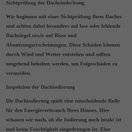
Sichtprüfung der Dacheindeckung
+44 1234 567 890
Wir beginnen mit einer Sichtprüfung Ihres Daches
Drop us a line
und achten dabei besonders auf lose oder fehlende
info@yourdomain.com
Dachziegel sowie auf Risse und
About us
Abnutzungserscheinungen. Diese Schäden können
durch Wind und Wetter entstehen und sollten
Lorem ipsum dolor sit amet, consectetuer
umgehend behoben werden, um Folgeschäden zu
adipiscing elit.
vermeiden.
Aenean commodo ligula eget dolor. Aenean
massa. Cum sociis natoque penatibus et magnis
Inspektion der Dachisolierung
dis parturient montes, nascetur ridiculus mus.
Donec quam felis, ultricies nec.
Die Dachisolierung spielt eine entscheidende Rolle
für den Energieverbrauch Ihres Hauses. Hier
schauen wir nach, ob die Isolierung noch intakt ist
und keine Feuchtigkeit eingedrungen ist. Eine